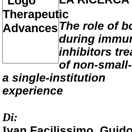
The role of 
during
immun
inhibitors tr
of non-small-
a single-institution
experience
Di:
I
van Facilissimo, Guido