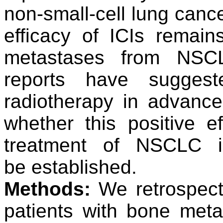
non-small-cell lung canc
efficacy of ICIs remai
metastases from NSCL
reports have
suggest
radiotherapy in advanc
whether
this positive e
treatment of NSCLC i
be
established.
Methods:
We retrospecti
patients with bone me