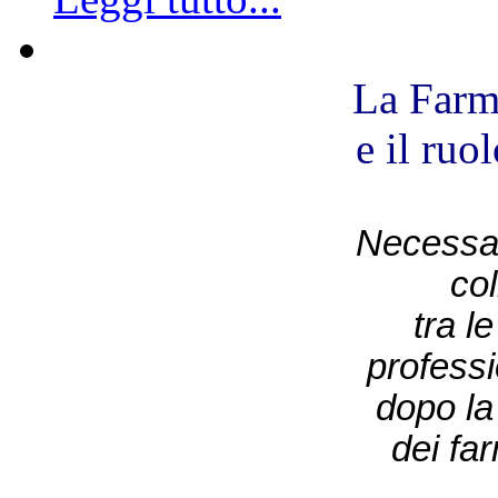
La Farm
e il ruo
Necessar
co
tra l
professi
dopo la 
dei fa