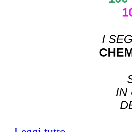
1
I SE
CHEM
IN
D
Leggi tutto...