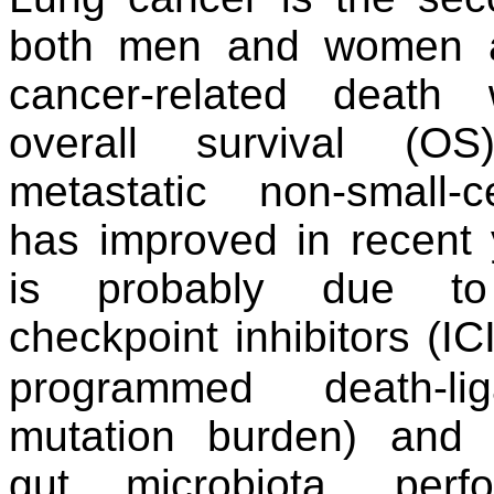
both men and women a
cancer-related death 
overall survival (O
metastatic
non-small
has
improved in recent
is
probably due t
checkpoint
inhibitors (ICI
programmed
death-
mutation
burden) and cl
gut
microbiota, perf