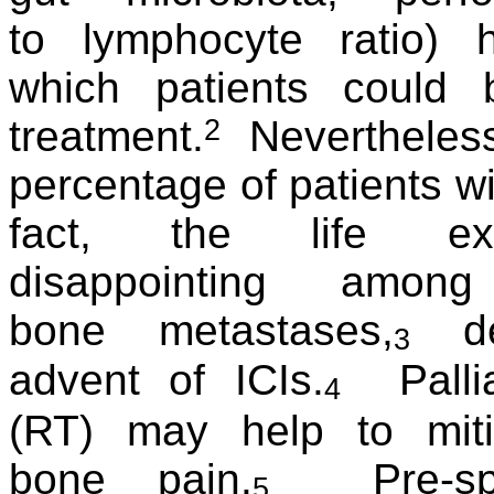
to
lymphocyte ratio) 
which
patients could 
2
treatment.
Nevertheless,
percentage
of patients w
fact, the life exp
disappointing
among
bone
metastases,
des
3
advent
of ICIs.
Pallia
4
(RT)
may help to mit
bone
pain.
Pre-spec
5