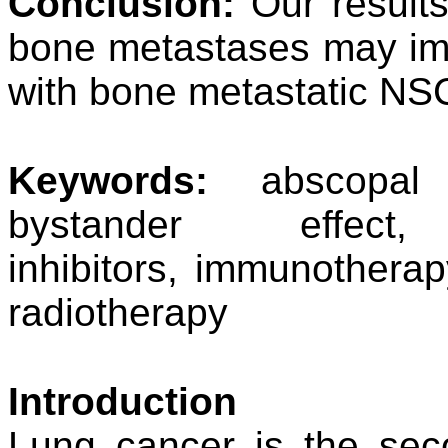
Conclusion:
Our results
bone metastases may im
with bone metastatic NS
Keywords:
abscopal e
bystander effec
inhibitors,
immunotherapy
radiotherapy
Introduction
Lung cancer is the s