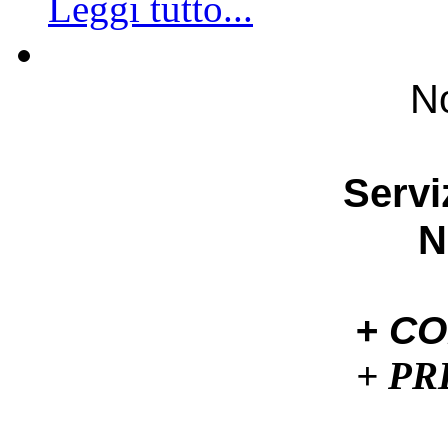
Leggi tutto...
No
Servi
N
+ C
+ P