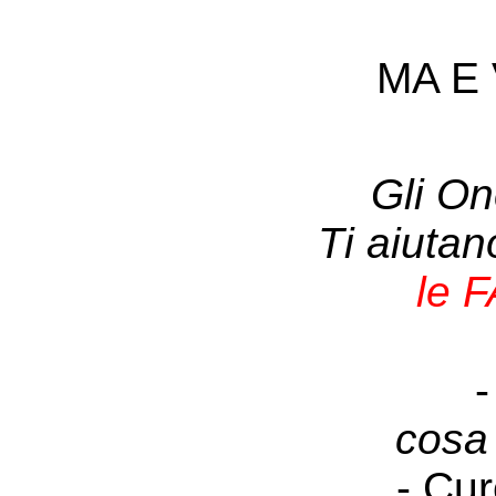
MA E 
Gli On
Ti aiuta
le 
-
cosa
- Cur