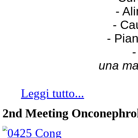
- Al
- Ca
- Pia
-
una ma
Leggi tutto...
2nd Meeting Onconephro