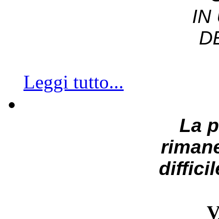
IN
D
Leggi tutto...
La 
riman
diffici
V