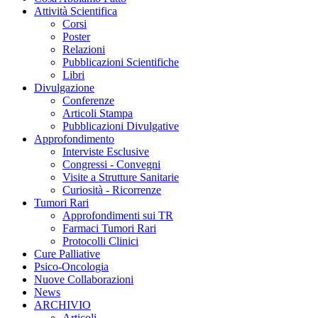
Attività Scientifica
Corsi
Poster
Relazioni
Pubblicazioni Scientifiche
Libri
Divulgazione
Conferenze
Articoli Stampa
Pubblicazioni Divulgative
Approfondimento
Interviste Esclusive
Congressi - Convegni
Visite a Strutture Sanitarie
Curiosità - Ricorrenze
Tumori Rari
Approfondimenti sui TR
Farmaci Tumori Rari
Protocolli Clinici
Cure Palliative
Psico-Oncologia
Nuove Collaborazioni
News
ARCHIVIO
Articoli