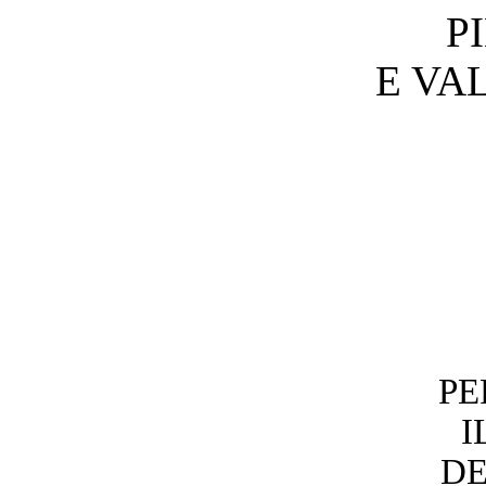
P
E VA
PE
I
DE