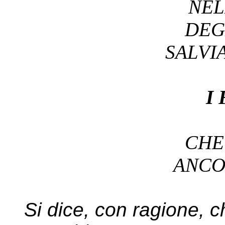
NEL
DEG
SALV
I
CH
ANC
Si dice, con ragione, ch