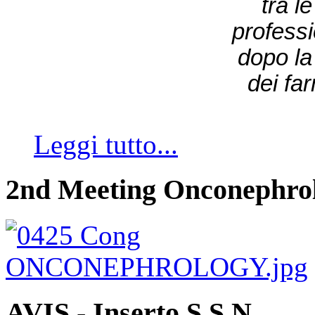
tra l
professi
dopo la 
dei fa
Leggi tutto...
2nd Meeting Onconephro
AVIS - Inserto S.S.N.