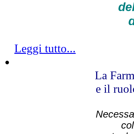
de
d
Leggi tutto...
La Farm
e il ruo
Necessar
co