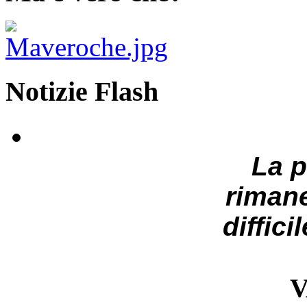
Notizie Flash
La 
riman
diffici
V