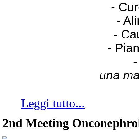
- Cur
- Al
- Ca
- Pia
-
una ma
Leggi tutto...
2nd Meeting Onconephro