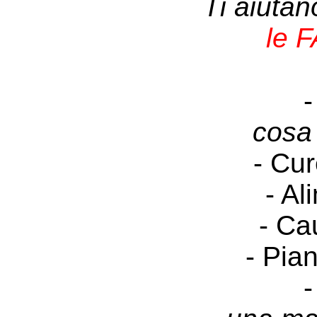
Ti aiuta
le 
-
cosa
- Cur
- Al
- Ca
- Pia
-