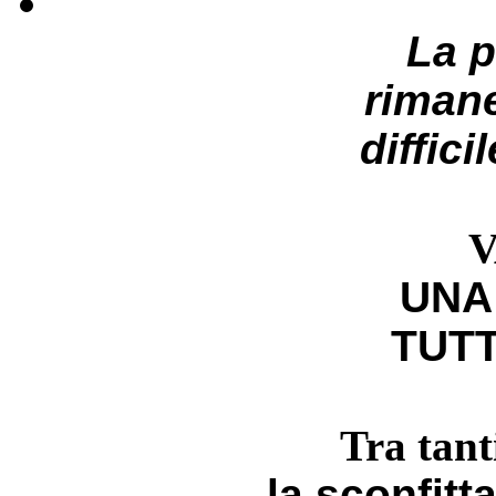
La 
riman
diffici
V
UNA
TUTT
Tra tant
la sconfitt