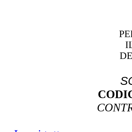
PE
I
DE
S
CODI
CONTR