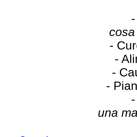
-
cosa
- Cur
- Al
- Ca
- Pia
-
una ma