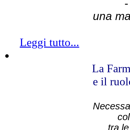
-
una ma
Leggi tutto...
La Farm
e il ruo
Necessar
co
tra l