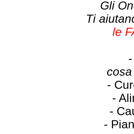
Gli On
Ti aiuta
le 
-
cosa
- Cur
- Al
- Ca
- Pia