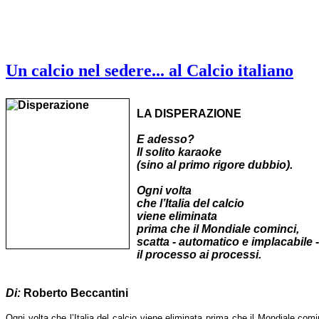
Un calcio nel sedere... al Calcio italiano
LA DISPERAZIONE
E adesso?
Il solito karaoke
(sino al primo rigore dubbio).
Ogni volta
che l’Italia del calcio
viene eliminata
prima che il Mondiale cominci,
scatta
- automatico e implacabile -
il processo ai processi.
Di:
Roberto Beccantini
Ogni volta che l’Italia del calcio viene eliminata prima che il Mondiale com