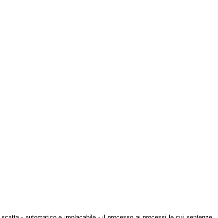
 scatta - automatico e implacabile - il processo ai processi le cui sentenze,