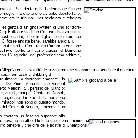
lavina». Presidente
della Federazione Giuoco
 meglio: ha capito che avrebbe dovuto farlo.
ro: era in tribuna - per acclarata e reiterata
l’esigenza di un ghost-writer: di uno scrittore-
Gigi Buffon e via Rino Gattuso. Piazza pulita.
nostro padre; è nostro figlio. Lo elessero con
o. Ci fosse andata bene, sarebbe ancora lì.
caput salotti). Con Franco Carraro in versione
rchivio, borbotta il carro attrezzi di Demetrio
con 18 squadre, del professionismo arbitrale,
 (Allegri?) con la voluttà della zanzara che si appresta a scegliere il quartiere
era» tornasse ai dribbling di
ità rimane - o dovrebbe rimanere - la
ti-Del Piero, Marcello Lippi vinse il
berto Mancini. Sì, persino del Mancio:
 e, quindi, mai più.
Conte, da Napoli,
amo giocare. Tre k.o. di fila non sono
. I miracoli non sono di questo mondo,
 del Castel di Sangro, il piccolo club
ro esercita un fascino superiore allo
to
trovarne un altro. Ho letto che, come minimo, ci
zzurro tenebra», che dire delle nostre di Champions?