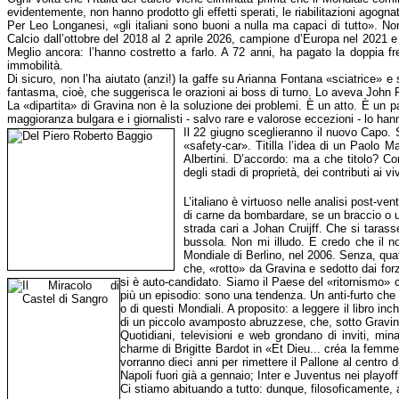
evidentemente, non hanno prodotto gli effetti sperati, le riabilitazioni agognate,
Per Leo Longanesi, «gli italiani sono buoni a nulla ma capaci di tutto». N
Calcio dall’ottobre del 2018 al 2 aprile 2026, campione d’Europa nel 2021
Meglio ancora: l’hanno costretto a farlo. A 72 anni, ha pagato la doppia fr
immobilità.
Di sicuro, non l’ha aiutato (anzi!) la gaffe su Arianna Fontana «sciatrice» e su
fantasma, cioè, che suggerisca le orazioni ai boss di turno. Lo aveva John 
La «dipartita» di Gravina non è la soluzione dei problemi. È un atto. È un p
maggioranza bulgara e i giornalisti - salvo rare e valorose eccezioni - lo ha
Il 22 giugno sceglieranno il nuovo Capo. 
«safety-car». Titilla l’idea di un Paolo M
Albertini. D’accordo: ma a che titolo? C
degli stadi di proprietà, dei contributi ai vi
L’italiano è virtuoso nelle analisi post-ven
di carne da bombardare, se un braccio o u
strada cari a Johan Cruijff. Che si taras
bussola. Non mi illudo. E credo che il nod
Mondiale di Berlino, nel 2006. Senza, quat
che, «rotto» da Gravina e sedotto dai forz
si è auto-candidato. Siamo il
Paese del «ritornismo» ch
più un episodio: sono una tendenza. Un anti-furto che a
o di questi Mondiali. A proposito: a leggere il libro i
di un piccolo avamposto abruzzese, che, sotto Gravina,
Quotidiani, televisioni e web grondano di inviti, min
charme di Brigitte Bardot in «Et Dieu... créa la femm
vorranno dieci anni per rimettere il Pallone al centro 
Napoli fuori già a gennaio; Inter e Juventus nei playoff;
Ci stiamo abituando a tutto: dunque, filosoficamente, 