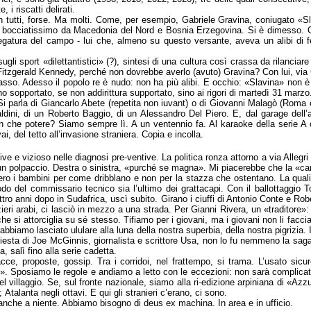
 i riscatti delirati.
on tutti, forse. Ma molti. Come, per esempio, Gabriele Gravina, coniugato «S
 e bocciatissimo da Macedonia del Nord e Bosnia Erzegovina. Si è dimesso. O
egatura del campo - lui che, almeno su questo versante, aveva un alibi di fer
gli sport «dilettantistici» (?), sintesi di una cultura così crassa da rilanciare 
Fitzgerald Kennedy, perché non dovrebbe averlo (avuto) Gravina? Con lui, via 
asso. Adesso il popolo re è nudo: non ha più alibi. E occhio: «Slavina» non è 
nno sopportato, se non addirittura supportato, sino ai rigori di martedì 31 marz
Si parla di Giancarlo Abete (repetita non iuvant) o di Giovanni Malagò (Roma 
aldini, di un Roberto Baggio, di un Alessandro Del Piero. E, dal garage dell’a
on che potere? Siamo sempre lì. A un ventennio fa. Al karaoke della serie A 
vai, del tetto all’invasione straniera. Copia e incolla.
tive e vizioso nelle diagnosi pre-ventive. La politica ronza attorno a via Allegri
n polpaccio. Destra o sinistra, «purché se magna». Mi piacerebbe che la «cant
sero i bambini per come dribblano e non per la stazza che ostentano. La qual
o del commissario tecnico sia l’ultimo dei grattacapi. Con il ballottaggio Tot
tro anni dopo in Sudafrica, uscì subito. Girano i ciuffi di Antonio Conte e Ro
ieri arabi, ci lasciò in mezzo a una strada. Per Gianni Rivera, un «traditore»:
e si attorciglia su sé stesso. Tifiamo per i giovani, ma i giovani non li facci
bbiamo lasciato ululare alla luna della nostra superbia, della nostra pigrizia
nchiesta di Joe McGinnis, giornalista e scrittore Usa, non lo fu nemmeno la saga
 salì fino alla serie cadetta.
acce, proposte, gossip. Tra i corridoi, nel frattempo, si trama. L’usato sicu
e». Sposiamo le regole e andiamo a letto con le eccezioni: non sarà complica
del villaggio. Se, sul fronte nazionale, siamo alla ri-edizione arpiniana di «A
 Atalanta negli ottavi. E qui gli stranieri c’erano, ci sono.
anche a niente. Abbiamo bisogno di deus ex machina. In area e in ufficio.