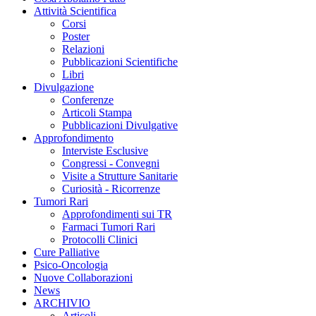
Attività Scientifica
Corsi
Poster
Relazioni
Pubblicazioni Scientifiche
Libri
Divulgazione
Conferenze
Articoli Stampa
Pubblicazioni Divulgative
Approfondimento
Interviste Esclusive
Congressi - Convegni
Visite a Strutture Sanitarie
Curiosità - Ricorrenze
Tumori Rari
Approfondimenti sui TR
Farmaci Tumori Rari
Protocolli Clinici
Cure Palliative
Psico-Oncologia
Nuove Collaborazioni
News
ARCHIVIO
Articoli