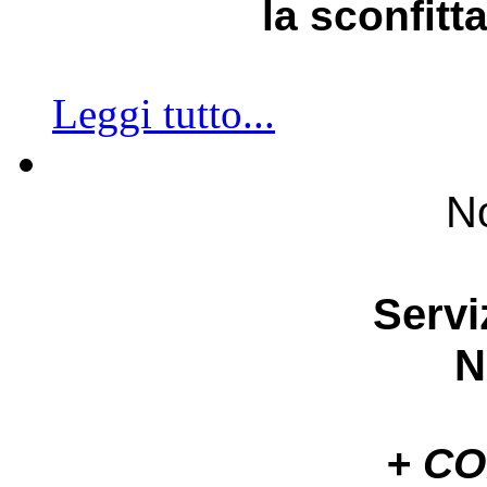
la sconfitt
Leggi tutto...
No
Servi
N
+ C