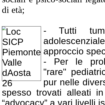
di età;
- Tutti tumo
adolescenzia
approccio speci
- Per le prob
"rare" pediatri
pur nelle diver
spesso trovati alleati 
“advocacy” a vari livelli is