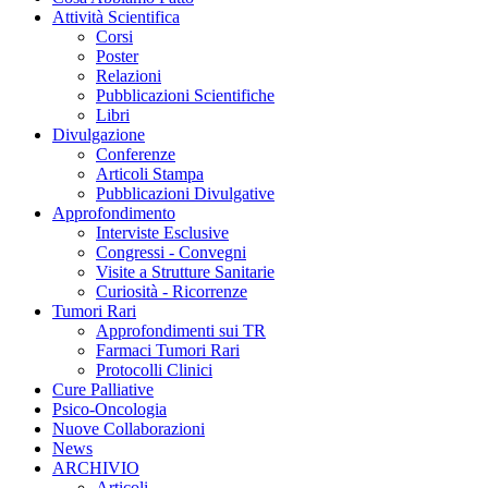
Attività Scientifica
Corsi
Poster
Relazioni
Pubblicazioni Scientifiche
Libri
Divulgazione
Conferenze
Articoli Stampa
Pubblicazioni Divulgative
Approfondimento
Interviste Esclusive
Congressi - Convegni
Visite a Strutture Sanitarie
Curiosità - Ricorrenze
Tumori Rari
Approfondimenti sui TR
Farmaci Tumori Rari
Protocolli Clinici
Cure Palliative
Psico-Oncologia
Nuove Collaborazioni
News
ARCHIVIO
Articoli