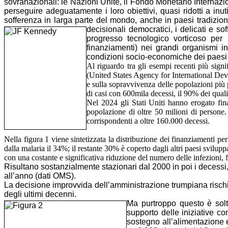
sovranazionali: le Nazioni Unite, il Fondo Monetario Internaz
perseguire adeguatamente i loro obiettivi, quasi ridotti a inu
sofferenza in larga parte del mondo, anche in paesi tradizio
decisionali democratici, i delicati e sof
progresso tecnologico vorticoso per 
finanziamenti) nei grandi organismi in
condizioni socio-economiche dei paesi 
Al riguardo tra gli esempi recenti più sig
(United States Agency for International Dev
e sulla sopravvivenza delle popolazioni più 
di casi con 600mila decessi, il 90% dei qual
Nel 2024 gli Stati Uniti hanno erogato fina
popolazione di oltre 50 milioni di persone
corrispondenti a oltre 160.000 decessi.
Nella figura 1 viene sintetizzata la distribuzione dei finanziamenti per 
dalla malaria il 34%; il restante 30% è coperto dagli altri paesi svilupp
con una costante e significativa riduzione del numero delle infezioni,
Risultano sostanzialmente stazionari dal 2000 in poi i decessi
all’anno (dati OMS).
La decisione improvvida dell’amministrazione trumpiana rischia
degli ultimi decenni.
Ma purtroppo questo è solta
supporto delle iniziative co
sostegno all’alimentazione e