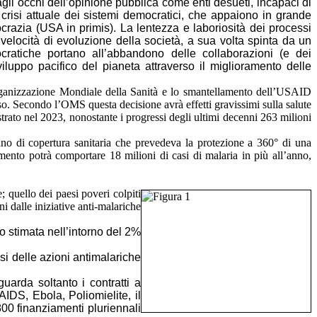
li occhi dell’opinione pubblica come enti desueti, incapaci di
a crisi attuale dei sistemi democratici, che appaiono in grande
razia (USA in primis). La lentezza e laboriosità dei processi
la velocità di evoluzione della società,
a sua volta spinta da un
ocratiche portano all’abbandono delle collaborazioni (e dei
iluppo pacifico del pianeta attraverso il miglioramento delle
’Organizzazione Mondiale della Sanità e lo smantellamento dell’USAID
o. Secondo l’OMS questa decisione avrà effetti gravissimi sulla salute
trato nel 2023, nonostante i progressi degli ultimi decenni 263 milioni
iano di copertura sanitaria che prevedeva la protezione a 360° di una
ento potrà comportare 18 milioni di casi di malaria in più all’anno,
e;
quello dei paesi poveri colpiti
ni dalle iniziative anti-malariche
o stimata nell’intorno del 2%
si delle azioni antimalariche
uarda soltanto i contratti a
AIDS, Ebola, Poliomielite, il
800 finanziamenti pluriennali