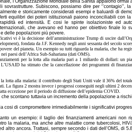
ionale, l’Organizzazione Mondiale della Sanità appaiono ormai ag
tili sovrastrutture. Subiscono, possiamo dire per ‘’contagio’’, l
nalmente e storicamente considerati esempi e baluardi di democ
ferti equilibri dei poteri istituzionali paiono inconciliabili con 
rapidità ed intensità. E cosi le spinte isolazioniste ed aut
ternazionali, che avevano ed hanno per obiettivo finale lo sv
e delle popolazioni più povere.
nificativi vi è la decisione dell’amministrazione Trump di uscire dall
elopment), fondata da J.F. Kennedy negli anni sessanta del secolo scors
povere del pianeta. Un esempio su tutti riguarda la malaria, che ha regis
i nei paesi dell’Africa Sub-Sahariana (dati OMS).
nziamenti per la lotta alla malaria pari a 1 miliardo di dollari: un p
. L’USAID ha stimato che la cancellazione dei programmi di finanziam
la lotta alla malaria: il contributo degli Stati Uniti vale il 36% del total
ati. La figura 2 mostra invece i progressi conseguiti negli ultimi 2 decen
 fatta eccezione per il periodo di diffusione dell’epidemia COVID.
, che scontano tuttavia un incremento della popolazione a rischi
 cosi di compromettere irrimediabilmente i significativi progres
nto un esempio: il taglio dei finanziamenti americani non rig
ntro la malaria, ma anche altre malattie come tubercolosi, HIV/
d altro ancora. Trattasi, sempre secondo i dati dell’OMS, di 5.