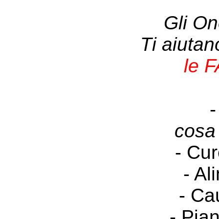
Gli On
Ti aiuta
le 
-
cosa
- Cur
- Al
- Ca
- Pia