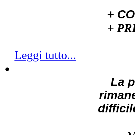
+ C
+ P
Leggi tutto...
La 
riman
diffici