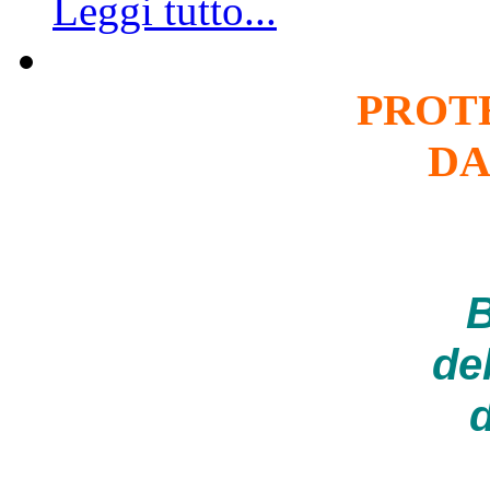
Leggi tutto...
PROT
DA
B
de
d