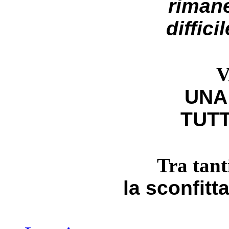
riman
diffici
V
UNA
TUTT
Tra tant
la sconfitt