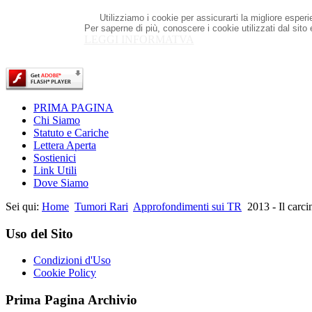
Utilizziamo i cookie per assicurarti la migliore esper
Per saperne di più, conoscere i cookie utilizzati dal sito
LEGGI INFORMATVA
PRIMA PAGINA
Chi Siamo
Statuto e Cariche
Lettera Aperta
Sostienici
Link Utili
Dove Siamo
Sei qui:
Home
Tumori Rari
Approfondimenti sui TR
2013 - Il carc
Uso del Sito
Condizioni d'Uso
Cookie Policy
Prima Pagina Archivio