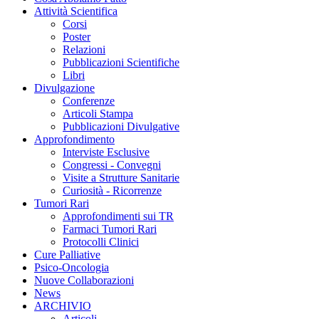
Attività Scientifica
Corsi
Poster
Relazioni
Pubblicazioni Scientifiche
Libri
Divulgazione
Conferenze
Articoli Stampa
Pubblicazioni Divulgative
Approfondimento
Interviste Esclusive
Congressi - Convegni
Visite a Strutture Sanitarie
Curiosità - Ricorrenze
Tumori Rari
Approfondimenti sui TR
Farmaci Tumori Rari
Protocolli Clinici
Cure Palliative
Psico-Oncologia
Nuove Collaborazioni
News
ARCHIVIO
Articoli