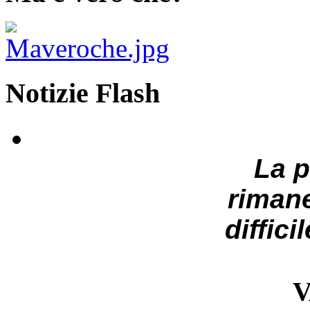
Notizie Flash
La 
riman
diffici
V