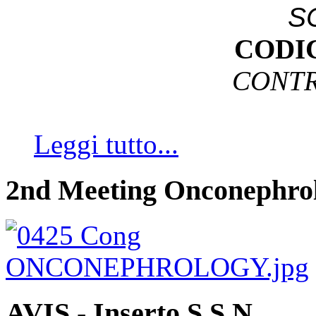
S
CODI
CONTR
Leggi tutto...
2nd Meeting Onconephro
AVIS - Inserto S.S.N.