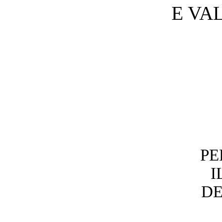
E VA
PE
I
DE