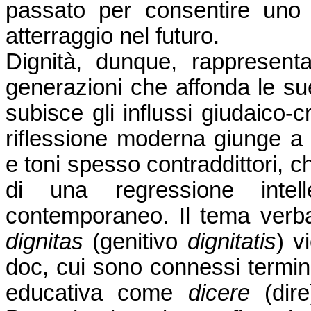
passato per consentire uno
atterraggio nel futuro.
Dignità, dunque, rappresent
generazioni che affonda le sue
subisce gli influssi giudaico-
c
riflessione moderna giunge a 
e toni spesso contraddittori, c
di una regressione intel
contemporaneo. Il tema verbal
dignitas
(genitivo
dignitatis
) v
doc, cui sono connessi termini
educativa come
dicere
(dir