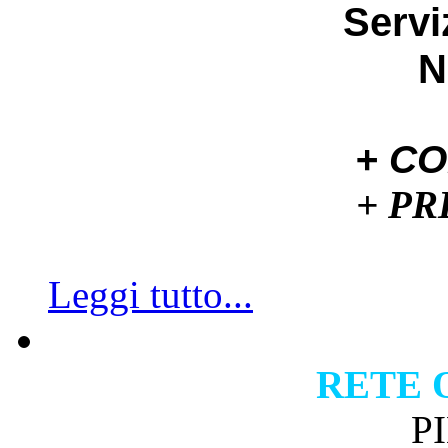
Servi
N
+ C
+ P
Leggi tutto...
RETE 
P