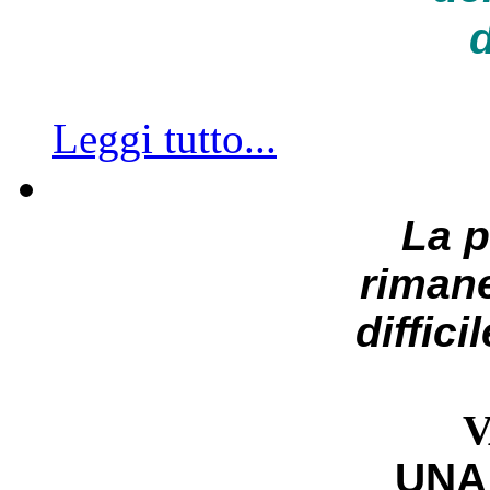
d
Leggi tutto...
La 
riman
diffici
V
UNA