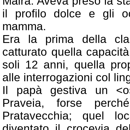
Maira. Aveva preso la st
il profilo dolce e gli 
mamma.
Era la prima della cl
catturato quella capacità 
soli 12 anni, quella pro
alle interrogazioni col li
Il papà gestiva un <os
Praveia, forse perch
Pratavecchia; quel lo
diventato il crocevia d