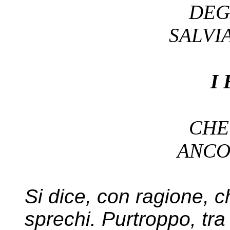
DEG
SALV
I
CH
ANC
Si dice, con ragione, ch
sprechi. Purtroppo, tra 