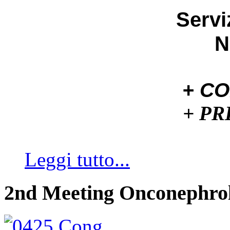
Servi
N
+ C
+ P
Leggi tutto...
2nd Meeting Onconephro