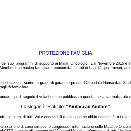
PROTEZIONE FAMIGLIA
o dei suoi programmi di supporto ai Malati Oncologici.
Dal Novembre 2015 è infa
Membri di un nucleo famigliare, concomitanti stati di fragilità quali minori, a
 e pubblicazioni, siamo in grado di garantire presso l’Ospedale Humanitas Gr
agilità famigliare.
ricare qui di seguito il volantino che pubblicizza questa iniziativa realizza
Lo slogan è esplicito:
“Aiutaci ad Aiutare”
otto gli occhi di tutti Voi e accessibili a chiunque ne abbia necessità, a titol
 realizzazione di corsi simposi e congressi, l’informazione sulle Malattie Oncol
del GITR e grazie all’impegno dei Volontari Medici e Infermieri e di tutti Voi lo