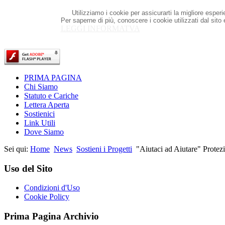
Utilizziamo i cookie per assicurarti la migliore esper
Per saperne di più, conoscere i cookie utilizzati dal sito
LEGGI INFORMATVA
PRIMA PAGINA
Chi Siamo
Statuto e Cariche
Lettera Aperta
Sostienici
Link Utili
Dove Siamo
Sei qui:
Home
News
Sostieni i Progetti
"Aiutaci ad Aiutare" Protez
Uso del Sito
Condizioni d'Uso
Cookie Policy
Prima Pagina Archivio