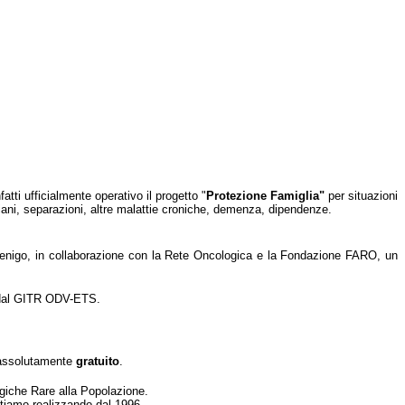
tti ufficialmente operativo il progetto "
Protezione Famiglia"
per situazioni
nziani, separazioni, altre malattie croniche, demenza, dipendenze.
adenigo, in collaborazione con la Rete Oncologica e la Fondazione FARO, un
ta dal GITR ODV-ETS.
o assolutamente
gratuito
.
ogiche Rare alla Popolazione.
 stiamo realizzando dal 1996.