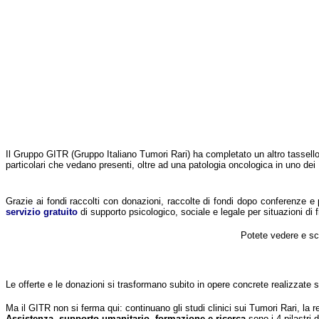
Il Gruppo GITR (Gruppo Italiano Tumori Rari) ha completato un altro tassell
particolari che vedano presenti, oltre ad una patologia oncologica in uno dei 
Grazie ai fondi raccolti con donazioni, raccolte di fondi dopo conferenze
servizio gratuito
di supporto psicologico, sociale e legale per situazioni di fr
Potete vedere e sca
Le offerte e le donazioni si trasformano subito in opere concrete realizzate s
Ma il GITR non si ferma qui: continuano gli studi clinici sui Tumori Rari, la
Assistenza, supporto umanitario, formazione e ricerca
sono i 4 pilastri 