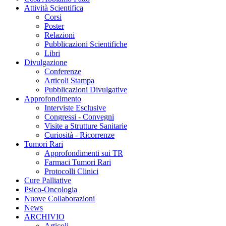
Attività Scientifica
Corsi
Poster
Relazioni
Pubblicazioni Scientifiche
Libri
Divulgazione
Conferenze
Articoli Stampa
Pubblicazioni Divulgative
Approfondimento
Interviste Esclusive
Congressi - Convegni
Visite a Strutture Sanitarie
Curiosità - Ricorrenze
Tumori Rari
Approfondimenti sui TR
Farmaci Tumori Rari
Protocolli Clinici
Cure Palliative
Psico-Oncologia
Nuove Collaborazioni
News
ARCHIVIO
Articoli