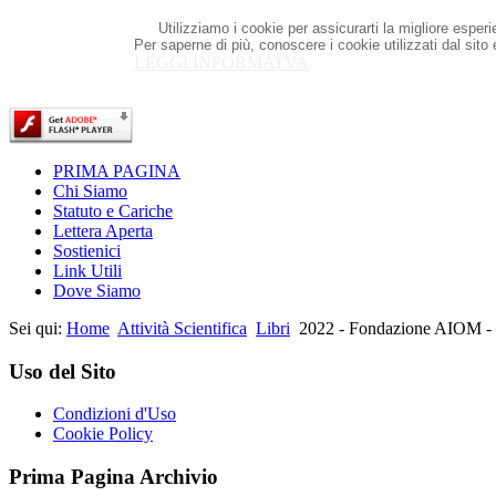
Utilizziamo i cookie per assicurarti la migliore esper
Per saperne di più, conoscere i cookie utilizzati dal sito
LEGGI INFORMATVA
PRIMA PAGINA
Chi Siamo
Statuto e Cariche
Lettera Aperta
Sostienici
Link Utili
Dove Siamo
Sei qui:
Home
Attività Scientifica
Libri
2022 - Fondazione AIOM - L
Uso del Sito
Condizioni d'Uso
Cookie Policy
Prima Pagina Archivio