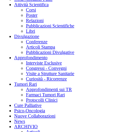
Attività Scientifica
Corsi
Poster
Relazioni
Pubblicazioni Scientifiche
Libri
Divulgazione
Conferenze
Articoli Stampa
Pubblicazioni Divulgative
Approfondimento
Interviste Esclusive
Congressi - Convegni
Visite a Strutture Sanitarie
Curiosità - Ricorrenze
Tumori Rari
Approfondimenti sui TR
Farmaci Tumori Rari
Protocolli Clinici
Cure Palliative
Psico-Oncologia
Nuove Collaborazioni
News
ARCHIVIO
Articoli