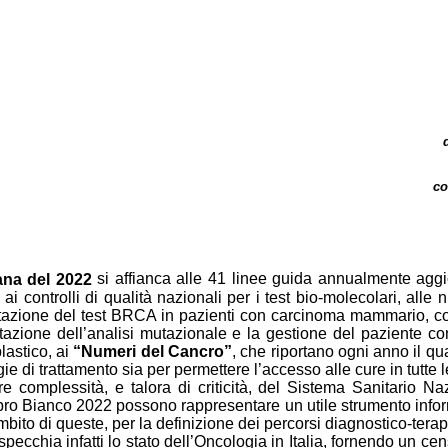
co
ana del 2022
si affianca alle 41 linee guida annualmente aggi
i controlli di qualità nazionali per i test bio-molecolari, all
azione del test BRCA in pazienti con carcinoma mammario, 
zione dell’analisi mutazionale e la gestione del paziente c
lastico, ai
“Numeri del Cancro”
, che riportano ogni anno il qu
egie di trattamento sia per permettere l’accesso alle cure in tutte
 complessità, e talora di criticità, del Sistema Sanitario Na
l Libro Bianco 2022 possono rappresentare un utile strumento inf
ambito di queste, per la definizione dei percorsi diagnostico-tera
specchia infatti lo stato dell’Oncologia in Italia, fornendo un 