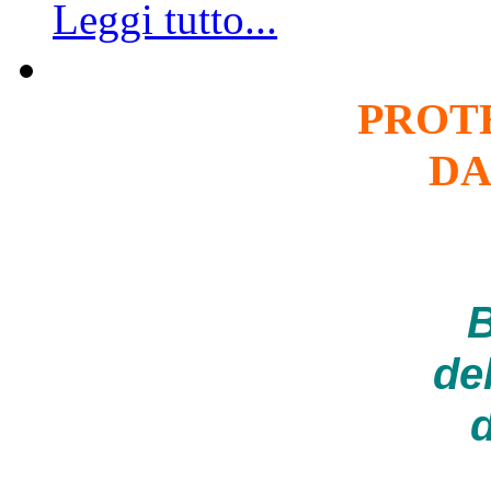
Leggi tutto...
PROT
DA
B
de
d