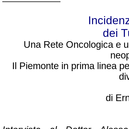
Inciden
dei T
Una Rete Oncologica e un
neop
Il Piemonte in prima linea per
di
di Er