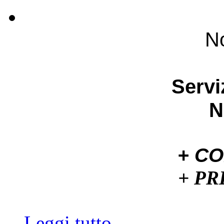
No
Servi
N
+ C
+ P
Leggi tutto...