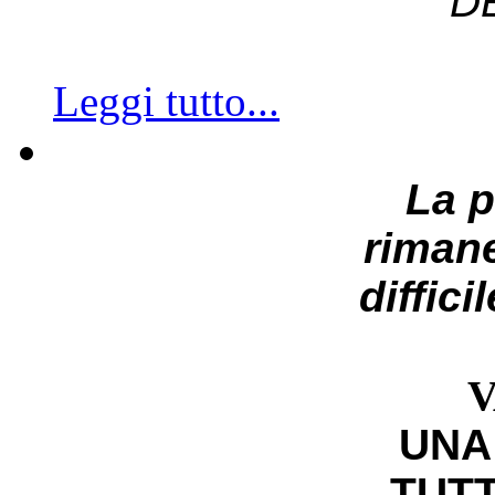
D
Leggi tutto...
La 
riman
diffici
V
UNA
TUTT