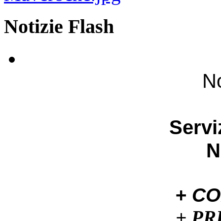
Notizie Flash
No
Servi
N
+ C
+ P