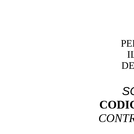
PE
I
DE
S
CODI
CONTR