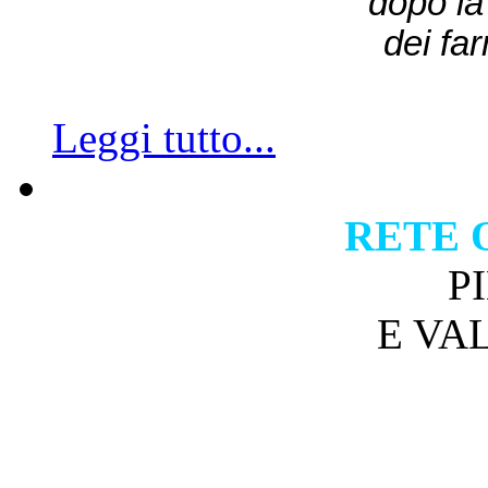
dopo la 
dei fa
Leggi tutto...
RETE 
P
E VA