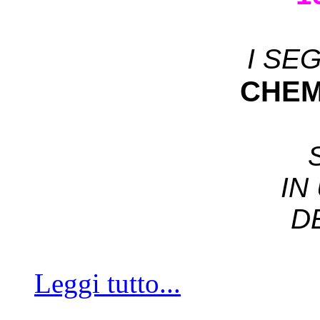
I SE
CHEM
IN
D
Leggi tutto...