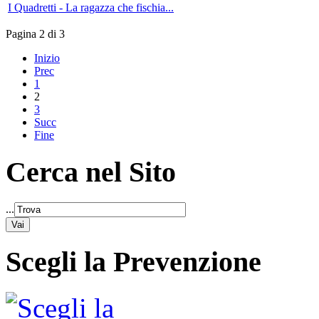
I Quadretti - La ragazza che fischia...
Pagina 2 di 3
Inizio
Prec
1
2
3
Succ
Fine
Cerca nel Sito
...
Scegli la Prevenzione