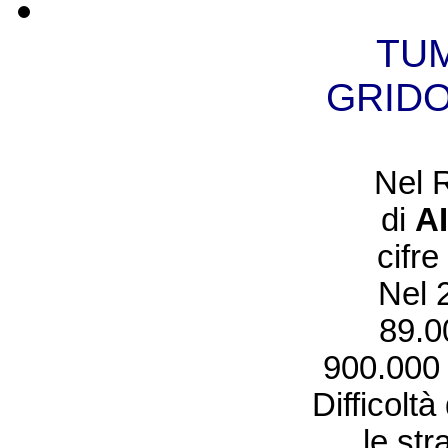
TUM
GRIDO
Nel 
di
A
cifre
Nel 2
89.0
900.000 i
Difficoltà
le str