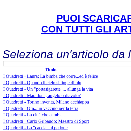
PUOI SCARICAR
CON TUTTI GLI ART
Seleziona un'articolo da 
Titolo
I Quadretti - Laura: La bimba che corre...ed è felice
I Quadretti - Quando il cielo si tinge di blu
I Quadretti - Un "portasigarette"... allunga la vita
I Quadretti - Maradona, angelo o diavolo?
I Quadretti - Torino inventa, Milano acchiappa
I Quadretti - Ora...un vaccino per la terra
I Quadretti - La città che cambia...
I Quadretti - Carlo Gribaudo: Maestro di Sport
I Quadretti - La "caccia" al pedone