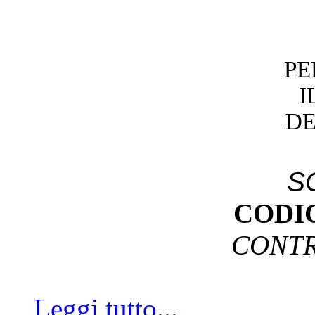
PE
I
DE
S
CODI
CONTR
Leggi tutto...