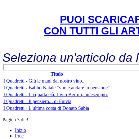
PUOI SCARICAR
CON TUTTI GLI ART
Seleziona un'articolo da 
Titolo
I Quadretti - Giù le mani dal nostro vino...
I Quadretti - Babbo Natale "vuole andare in pensione"
I Quadretti - La quarta età: Livio Berruti, un esempio.
I Quadretti - Il pensiero... di Fulvia
I Quadretti - L'ultima corsa di Donato Sabia
Pagina 3 di 3
Inizio
Prec