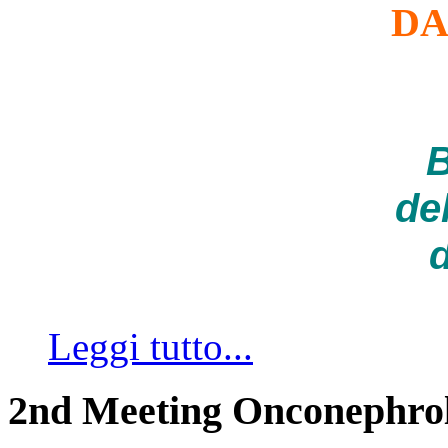
DA
B
de
d
Leggi tutto...
2nd Meeting Onconephro