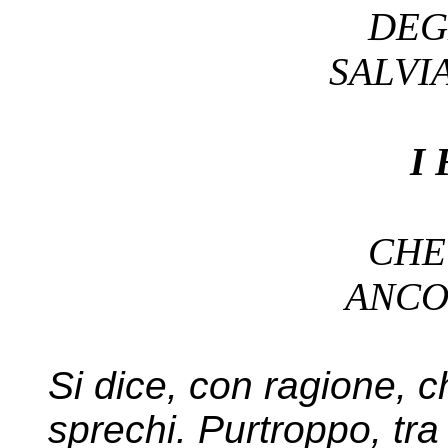
DEG
SALV
I
CH
ANC
Si dice, con ragione, ch
sprechi. Purtroppo, tra 