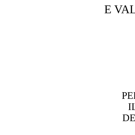
E VA
PE
I
DE