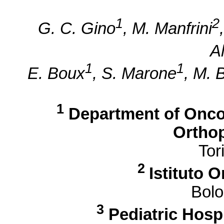
1
2
G. C. Gino
, M. Manfrini
Al
1
1
E. Boux
, S. Marone
, M. 
1
Department of Oncol
Ortho
Tori
2
Istituto 
Bolo
3
Pediatric Hosp