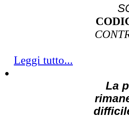
S
CODI
CONTR
Leggi tutto...
La 
riman
diffici