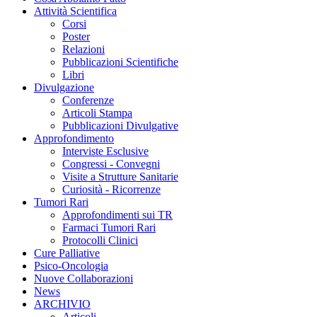
Attività Scientifica
Corsi
Poster
Relazioni
Pubblicazioni Scientifiche
Libri
Divulgazione
Conferenze
Articoli Stampa
Pubblicazioni Divulgative
Approfondimento
Interviste Esclusive
Congressi - Convegni
Visite a Strutture Sanitarie
Curiosità - Ricorrenze
Tumori Rari
Approfondimenti sui TR
Farmaci Tumori Rari
Protocolli Clinici
Cure Palliative
Psico-Oncologia
Nuove Collaborazioni
News
ARCHIVIO
Articoli