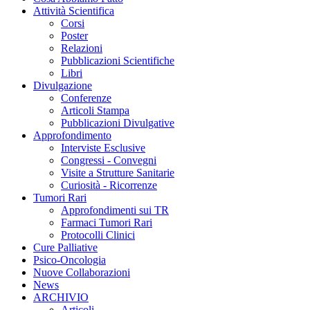
Attività Scientifica
Corsi
Poster
Relazioni
Pubblicazioni Scientifiche
Libri
Divulgazione
Conferenze
Articoli Stampa
Pubblicazioni Divulgative
Approfondimento
Interviste Esclusive
Congressi - Convegni
Visite a Strutture Sanitarie
Curiosità - Ricorrenze
Tumori Rari
Approfondimenti sui TR
Farmaci Tumori Rari
Protocolli Clinici
Cure Palliative
Psico-Oncologia
Nuove Collaborazioni
News
ARCHIVIO
Articoli