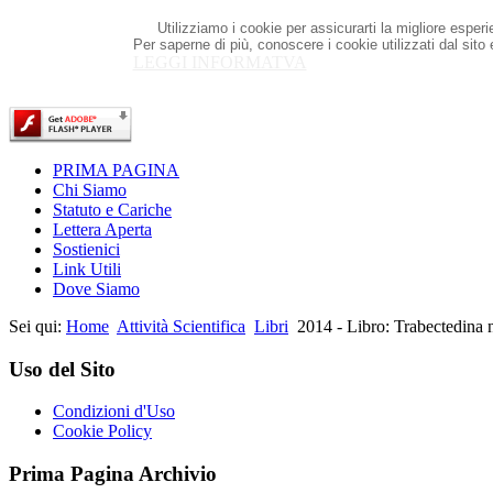
Utilizziamo i cookie per assicurarti la migliore esper
Per saperne di più, conoscere i cookie utilizzati dal sito
LEGGI INFORMATVA
PRIMA PAGINA
Chi Siamo
Statuto e Cariche
Lettera Aperta
Sostienici
Link Utili
Dove Siamo
Sei qui:
Home
Attività Scientifica
Libri
2014 - Libro: Trabectedina n
Uso del Sito
Condizioni d'Uso
Cookie Policy
Prima Pagina Archivio