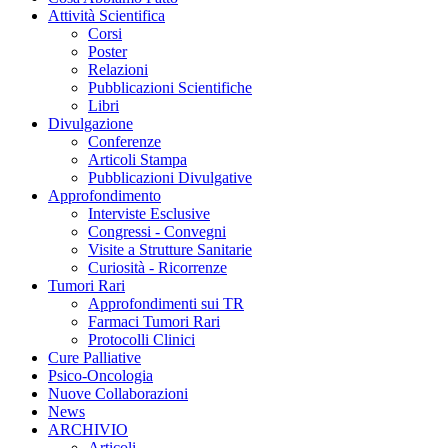
Attività Scientifica
Corsi
Poster
Relazioni
Pubblicazioni Scientifiche
Libri
Divulgazione
Conferenze
Articoli Stampa
Pubblicazioni Divulgative
Approfondimento
Interviste Esclusive
Congressi - Convegni
Visite a Strutture Sanitarie
Curiosità - Ricorrenze
Tumori Rari
Approfondimenti sui TR
Farmaci Tumori Rari
Protocolli Clinici
Cure Palliative
Psico-Oncologia
Nuove Collaborazioni
News
ARCHIVIO
Articoli