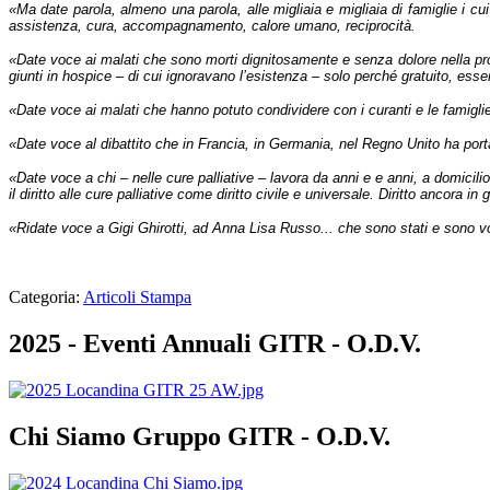
«Ma date parola, almeno una parola, alle migliaia e migliaia di famiglie i cui
assistenza, cura, accompagnamento, calore umano, reciprocità.
«Date voce ai malati che sono morti dignitosamente e senza dolore nella propri
giunti in hospice – di cui ignoravano l’esistenza – solo perché gratuito, ess
«Date voce ai malati che hanno potuto condividere con i curanti e le famigli
«Date voce al dibattito che in Francia, in Germania, nel Regno Unito ha por
«Date voce a chi – nelle cure palliative – lavora da anni e e anni, a domicili
il diritto alle cure palliative come diritto civile e universale. Diritto ancora i
«Ridate voce a Gigi Ghirotti, ad Anna Lisa Russo... che sono stati e sono 
Categoria:
Articoli Stampa
2025 - Eventi Annuali GITR - O.D.V.
Chi Siamo Gruppo GITR - O.D.V.