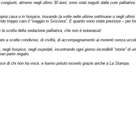
 congiunti, almeno negli ultimi 30 anni, sono stati seguiti dalle cure palliativ
a casa o in hospice, trovando (a volte nelle ultime settimane o negli ultimi gio
endo troppo caro il “viaggio in Svizzera”. E quanto sono state preziose – per lo
e la scelta della sedazione palliativa, che non è eutanasia!
tato a scelte condivise, di civiltà, di accompagnamento ai morenti senza ucci
o, negli hospice, negli ospedali, incontrando ogni giorno incredibili “storie” d
n gran parte negato.
voce di chi non ha voce, e hanno potuto esserlo grazie anche a La Stampa.