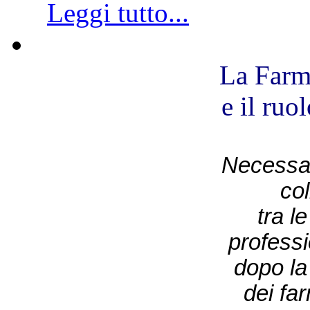
Leggi tutto...
La Farm
e il ruo
Necessar
co
tra l
professi
dopo la 
dei fa