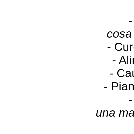
-
cosa
- Cur
- Al
- Ca
- Pia
-
una ma