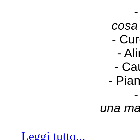
-
cosa
- Cur
- Al
- Ca
- Pia
-
una ma
Leggi tutto...