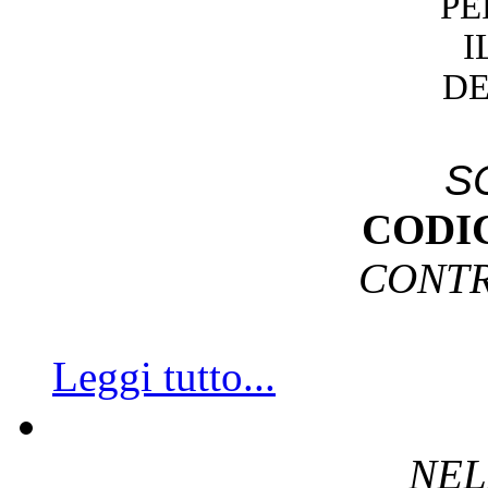
PE
I
DE
S
CODI
CONTR
Leggi tutto...
NEL