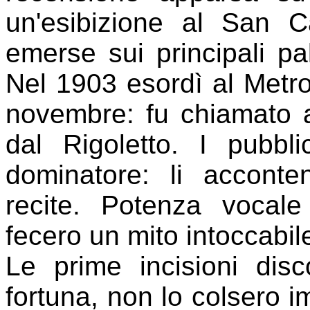
un'esibizione al San C
emerse sui principali pal
Nel 1903 esordì al Metro
novembre: fu chiamato a
dal Rigoletto. I pubb
dominatore: li accont
recite. Potenza vocal
fecero un mito intoccabil
Le prime incisioni dis
fortuna, non lo colsero i