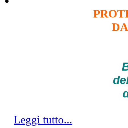
PROT
DA
B
de
d
Leggi tutto...