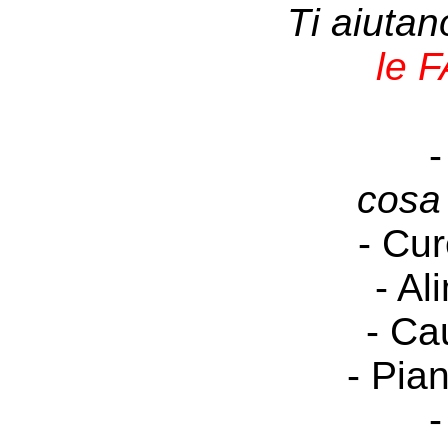
Ti aiuta
le 
-
cosa
- Cur
- Al
- Ca
- Pia
-