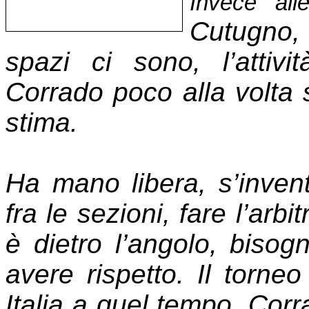
Invece all
Cutugno, c
spazi ci sono, l’attiv
Corrado poco alla volta 
stima.
Ha mano li
bera, s’inven
fra le sezioni, fare l’arb
è dietro l’angolo, bisog
avere risp
etto. Il torne
Italia a quel tempo, Corra