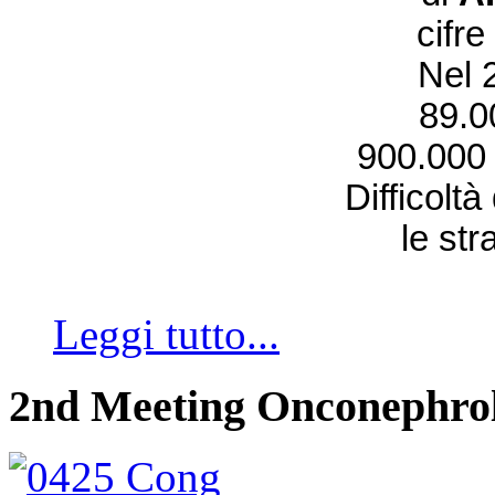
cifre
Nel 2
89.0
900.000 i
Difficoltà
le str
Leggi tutto...
2nd Meeting Onconephro