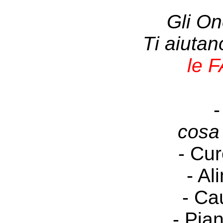
Gli On
Ti aiuta
le 
-
cosa
- Cur
- Al
- Ca
- Pia