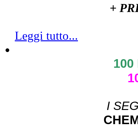
+ P
Leggi tutto...
100
1
I SE
CHEM