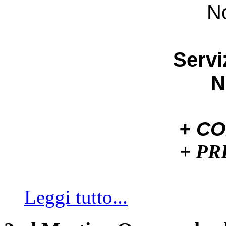
No
Servi
N
+ C
+ P
Leggi tutto...