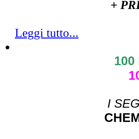
+ P
Leggi tutto...
100
1
I SE
CHEM