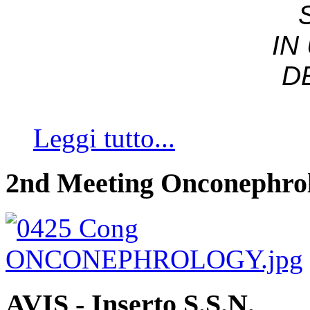
IN
D
Leggi tutto...
2nd Meeting Onconephro
AVIS - Inserto S.S.N.