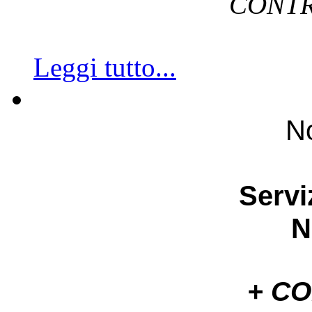
CONTR
Leggi tutto...
No
Servi
N
+ C