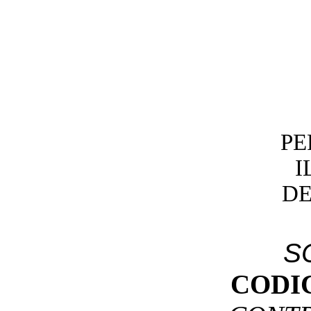
PE
I
DE
S
CODI